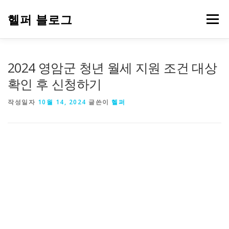
내
용
헬퍼 블로그
메뉴
으
로
바
로
워드프레스
복지
챗GPT
PDF 파일 변환
2024 영암군 청년 월세 지원 조건 대상
가
기
확인 후 신청하기
부업 돈 되는 정보
심리 테스트
에드센스
작성일자
10월 14, 2024
글쓴이
헬퍼
티스토리