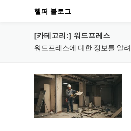
내
용
헬퍼 블로그
으
로
바
[카테고리:]
워드프레스
로
가
워드프레스에 대한 정보를 알려
기