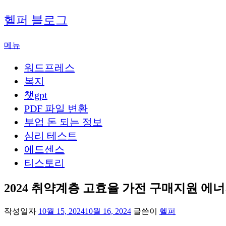
내
헬퍼 블로그
용
으
메뉴
로
바
워드프레스
로
가
복지
기
챗gpt
PDF 파일 변환
부업 돈 되는 정보
심리 테스트
에드센스
티스토리
2024 취약계층 고효율 가전 구매지원 에
작성일자
10월 15, 2024
10월 16, 2024
글쓴이
헬퍼