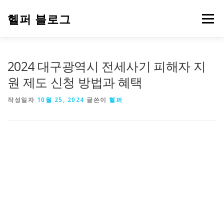
내
용
헬퍼 블로그
메뉴
으
로
바
로
워드프레스
복지
챗GPT
PDF 파일 변환
2024 대구광역시 전세사기 피해자 지
가
기
원 제도 신청 방법과 혜택
부업 돈 되는 정보
심리 테스트
에드센스
작성일자
10월 25, 2024
글쓴이
헬퍼
티스토리