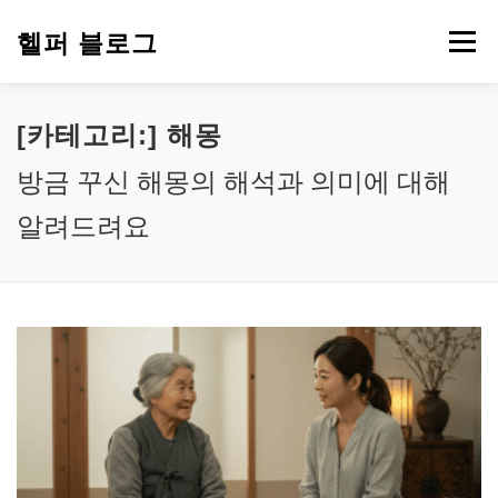
내
용
헬퍼 블로그
메뉴
으
로
바
로
워드프레스
복지
챗GPT
PDF 파일 변환
[카테고리:]
해몽
가
기
방금 꾸신 해몽의 해석과 의미에 대해
부업 돈 되는 정보
심리 테스트
에드센스
알려드려요
티스토리