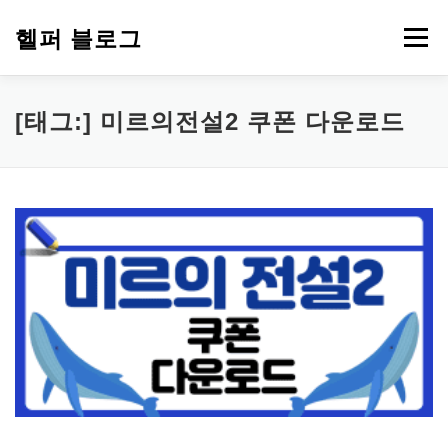
내
용
헬퍼 블로그
메뉴
으
로
바
로
워드프레스
복지
챗GPT
PDF 파일 변환
[태그:]
미르의전설2 쿠폰 다운로드
가
기
부업 돈 되는 정보
심리 테스트
에드센스
티스토리