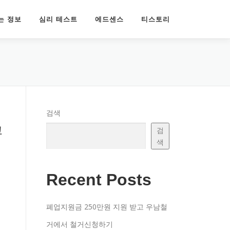
는 정보
심리 테스트
에드센스
티스토리
검색
고
검
색
Recent Posts
폐업지원금 250만원 지원 받고 우남철
조
거에서 철거신청하기