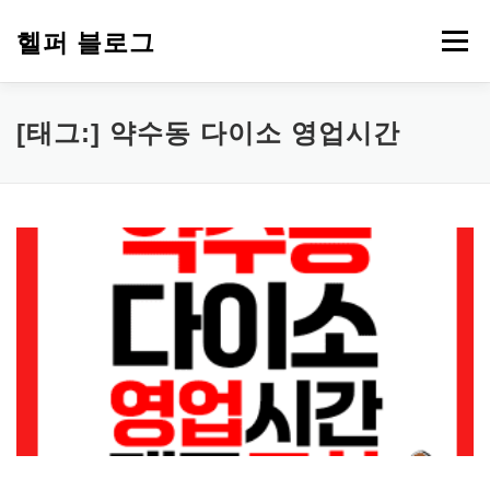
내
용
헬퍼 블로그
메뉴
으
로
바
로
워드프레스
복지
챗GPT
PDF 파일 변환
[태그:]
약수동 다이소 영업시간
가
기
부업 돈 되는 정보
심리 테스트
에드센스
티스토리