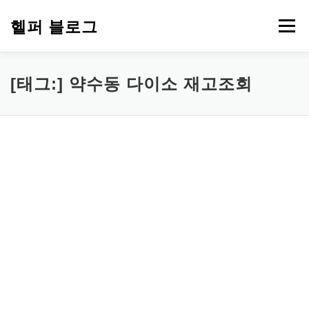
내
용
헬퍼 블로그
메뉴
으
로
바
로
워드프레스
복지
챗GPT
PDF 파일 변환
[태그:]
약수동 다이소 재고조회
가
기
부업 돈 되는 정보
심리 테스트
에드센스
티스토리