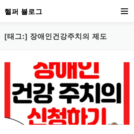
내
용
헬퍼 블로그
메뉴
으
로
바
로
워드프레스
복지
챗GPT
PDF 파일 변환
[태그:]
장애인건강주치의 제도
가
기
부업 돈 되는 정보
심리 테스트
에드센스
티스토리