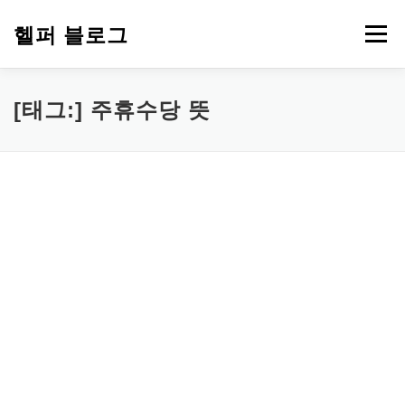
내
용
헬퍼 블로그
메뉴
으
로
바
로
워드프레스
복지
챗GPT
PDF 파일 변환
[태그:]
주휴수당 뜻
가
기
부업 돈 되는 정보
심리 테스트
에드센스
티스토리