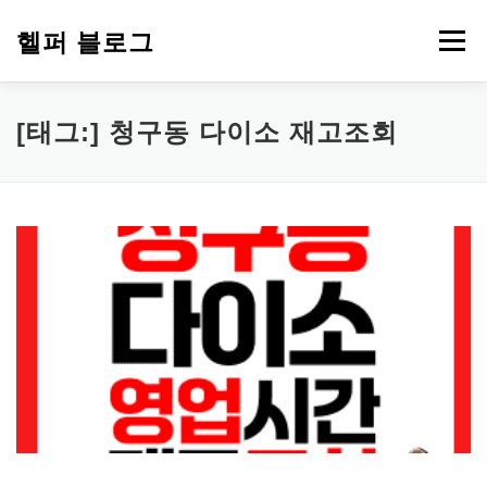
내
용
헬퍼 블로그
메뉴
으
로
바
로
워드프레스
복지
챗GPT
PDF 파일 변환
[태그:]
청구동 다이소 재고조회
가
기
부업 돈 되는 정보
심리 테스트
에드센스
티스토리