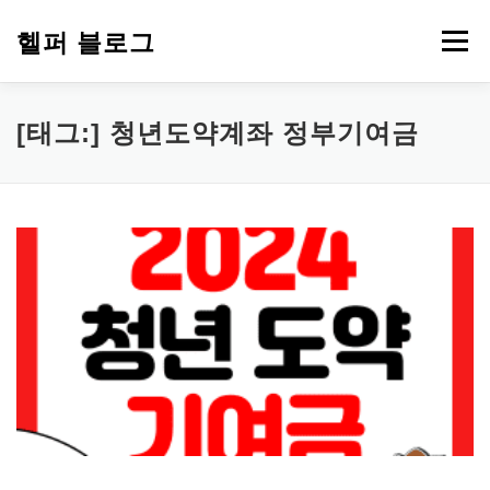
내
용
헬퍼 블로그
메뉴
으
로
바
로
워드프레스
복지
챗GPT
PDF 파일 변환
[태그:]
청년도약계좌 정부기여금
가
기
부업 돈 되는 정보
심리 테스트
에드센스
티스토리