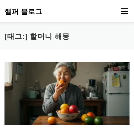
내
용
헬퍼 블로그
메뉴
으
로
바
로
워드프레스
복지
챗GPT
PDF 파일 변환
[태그:]
할머니 해몽
가
기
부업 돈 되는 정보
심리 테스트
에드센스
티스토리